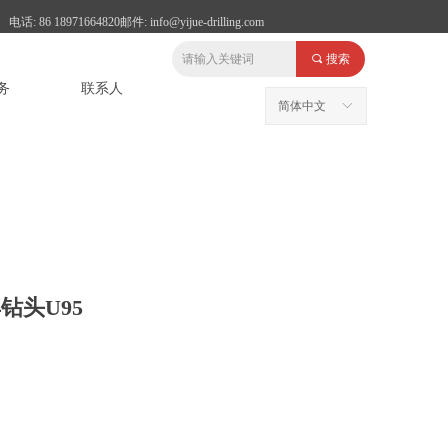
电话: 86 18971664820邮件: info@yijue-drilling.com
끠
搜索
务
联系人
简体中文
ꀅ
钻头U95