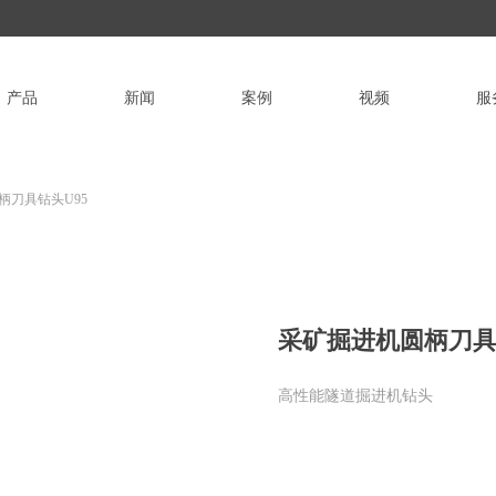
产品
新闻
案例
视频
服
柄刀具钻头U95
采矿掘进机圆柄刀具
高性能隧道掘进机钻头